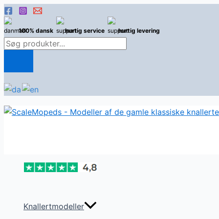
Gå
til
100% dansk
hurtig service
hurtig levering
indholdet
Products
search
Knallertmodeller