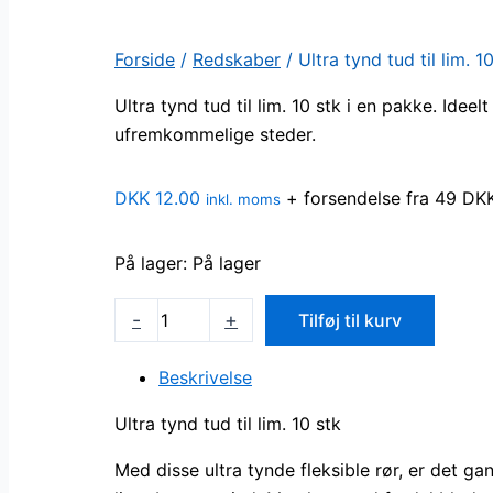
Forside
/
Redskaber
/ Ultra tynd tud til lim. 1
Ultra tynd tud til lim. 10 stk i en pakke. Ideelt
ufremkommelige steder.
DKK
12.00
+ forsendelse fra 49 DK
inkl. moms
På lager:
På lager
Ultra
-
+
Tilføj til kurv
tynd
tud
Beskrivelse
til
Ultra tynd tud til lim. 10 stk
lim.
10
Med disse ultra tynde fleksible rør, er det 
stk