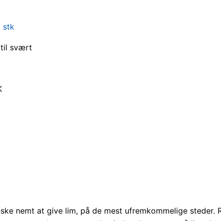
0 stk
 til svært
K
ganske nemt at give lim, på de mest ufremkommelige steder. 