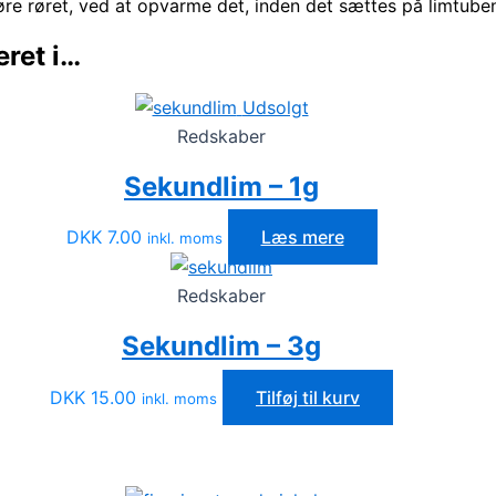
re røret, ved at opvarme det, inden det sættes på limtube
ret i…
Udsolgt
Redskaber
Sekundlim – 1g
DKK
7.00
Læs mere
inkl. moms
Redskaber
Sekundlim – 3g
DKK
15.00
Tilføj til kurv
inkl. moms