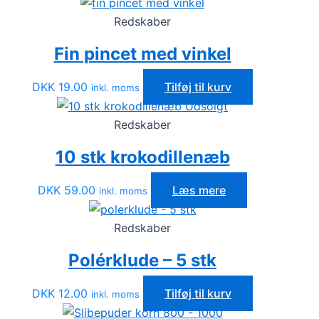
Redskaber
Fin pincet med vinkel
DKK
19.00
Tilføj til kurv
inkl. moms
Udsolgt
Redskaber
10 stk krokodillenæb
DKK
59.00
Læs mere
inkl. moms
Redskaber
Polérklude – 5 stk
DKK
12.00
Tilføj til kurv
inkl. moms