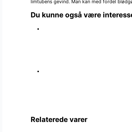
limtubens gevind. Man kan med fordel blødgø
antal
Du kunne også være interesse
Relaterede varer