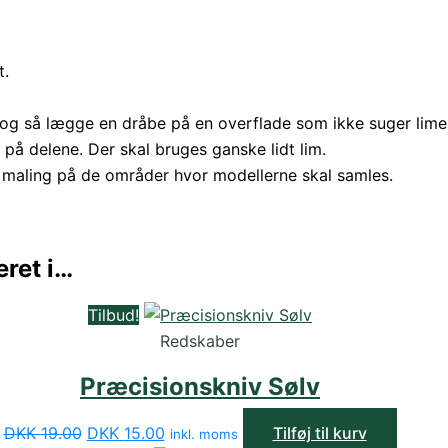
t.
 og så lægge en dråbe på en overflade som ikke suger limen
n på delene. Der skal bruges ganske lidt lim.
 maling på de områder hvor modellerne skal samles.
ret i…
Tilbud!
Redskaber
Præcisionskniv Sølv
Den
Den
DKK
19.00
DKK
15.00
Tilføj til kurv
inkl. moms