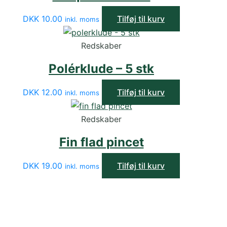
DKK
10.00
Tilføj til kurv
inkl. moms
Redskaber
Polérklude – 5 stk
DKK
12.00
Tilføj til kurv
inkl. moms
Redskaber
Fin flad pincet
DKK
19.00
Tilføj til kurv
inkl. moms