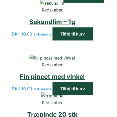
oprindelige
aktuelle
pris
pris
Redskaber
var:
er:
Sekundlim – 1g
DKK
DKK
19.00.
15.00.
DKK
10.00
Tilføj til kurv
inkl. moms
Redskaber
Fin pincet med vinkel
DKK
19.00
Tilføj til kurv
inkl. moms
Redskaber
Træpinde 20 stk