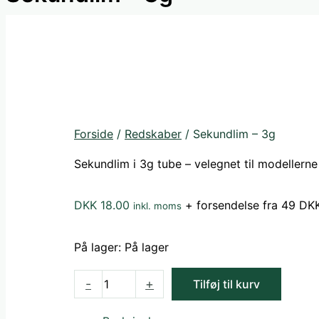
Forside
/
Redskaber
/ Sekundlim – 3g
Sekundlim i 3g tube – velegnet til modellerne 
DKK
18.00
+ forsendelse fra 49 DK
inkl. moms
På lager:
På lager
Sekundlim
-
+
Tilføj til kurv
-
3g