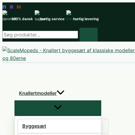
Gå
til
100% dansk
hurtig service
hurtig levering
indholdet
Søg
efter
produkter
Knallertmodeller
Byggesæt