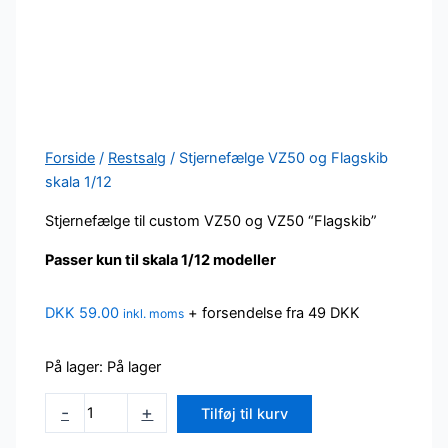
Forside
/
Restsalg
/ Stjernefælge VZ50 og Flagskib
skala 1/12
Stjernefælge til custom VZ50 og VZ50 “Flagskib”
Passer kun til skala 1/12 modeller
DKK
59.00
+ forsendelse fra 49 DKK
inkl. moms
På lager:
På lager
Stjernefælge
-
+
Tilføj til kurv
VZ50