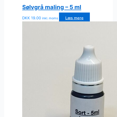
Sølvgrå maling – 5 ml
DKK
19.00
Læs mere
inkl. moms