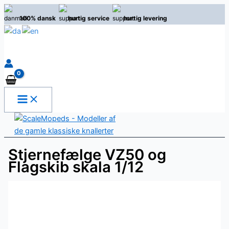
Gå
100% dansk
hurtig service
hurtig levering
til
indholdet
Søg
Stjernefælge VZ50 og
Flagskib skala 1/12