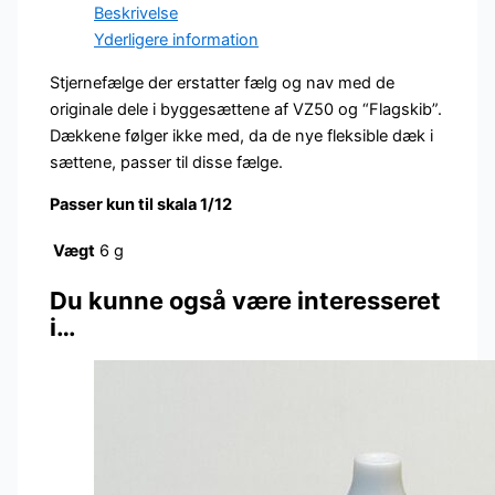
og
Beskrivelse
Flagskib
Yderligere information
skala
Stjernefælge der erstatter fælg og nav med de
1/12
originale dele i byggesættene af VZ50 og “Flagskib”.
antal
Dækkene følger ikke med, da de nye fleksible dæk i
sættene, passer til disse fælge.
Passer kun til skala 1/12
Vægt
6 g
Du kunne også være interesseret
i…