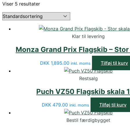
Viser 5 resultater
Klar til levering
Monza Grand Prix Flagskib – Stor 
DKK
1,895.00
Tilføj til kurv
inkl. moms
Restsalg
Puch VZ50 Flagskib skala 1
DKK
479.00
Tilføj til kurv
inkl. moms
Bestil færdigbygget