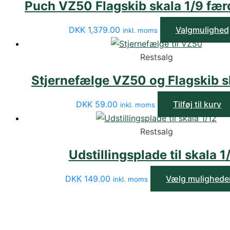
Puch VZ50 Flagskib skala 1/9 fæ
DKK
1,379.00
Valgmulighed
inkl. moms
Restsalg
Stjernefælge VZ50 og Flagskib s
DKK
59.00
Tilføj til kurv
inkl. moms
Restsalg
Udstillingsplade til skala 1
DKK
149.00
Vælg mulighede
inkl. moms