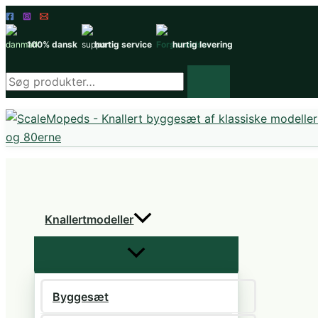
Gå
til
100% dansk
hurtig service
hurtig levering
indholdet
Søg
efter
produkter
Knallertmodeller
Byggesæt