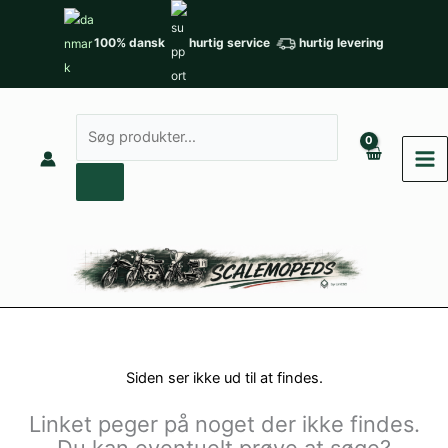
Gå
til
100% dansk
hurtig service
hurtig levering
indholdet
Søg
efter
produkter
Siden ser ikke ud til at findes.
Linket peger på noget der ikke findes.