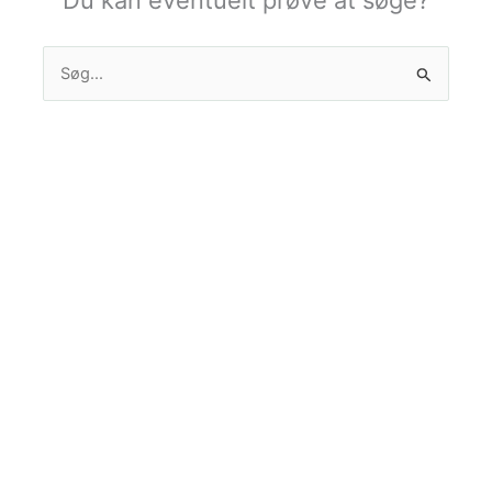
Du kan eventuelt prøve at søge?
Søg
efter: