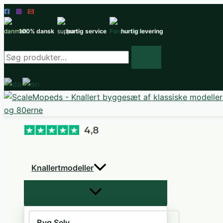
Gå
til
100% dansk
hurtig service
hurtig levering
indholdet
Søg
efter
produkter
Knallertmodeller
Byg Selv