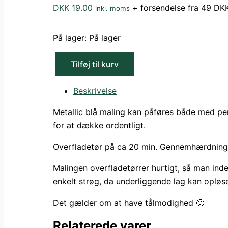
DKK
19.00
+ forsendelse fra 49 DK
inkl. moms
På lager:
På lager
Tilføj til kurv
Metallic
blå
Beskrivelse
maling
Metallic blå maling kan påføres både med pens
-
for at dække ordentligt.
5
ml
Overfladetør på ca 20 min. Gennemhærdnings
antal
Malingen overfladetørrer hurtigt, så man inden
enkelt strøg, da underliggende lag kan opløs
Det gælder om at have tålmodighed 🙂
Relaterede varer