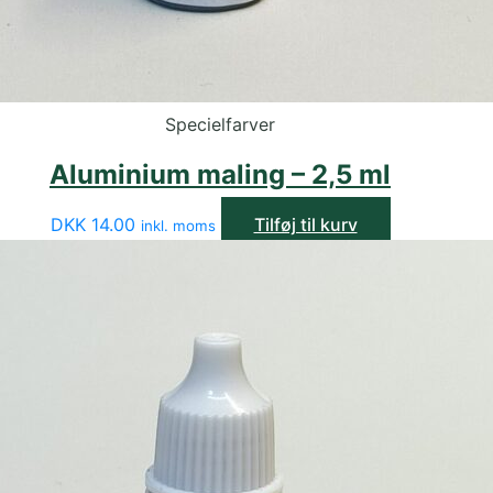
Specielfarver
Aluminium maling – 2,5 ml
DKK
14.00
Tilføj til kurv
inkl. moms