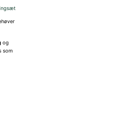
ingsæt
ehøver
g
og
s som