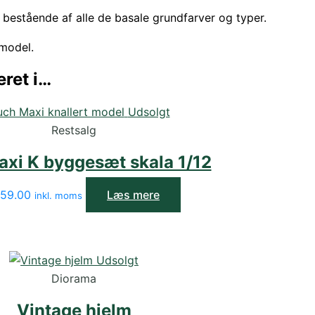
bestående af alle de basale grundfarver og typer.
 model.
ret i…
Udsolgt
Restsalg
xi K byggesæt skala 1/12
59.00
Læs mere
inkl. moms
Udsolgt
Diorama
Vintage hjelm