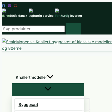
Gå
til
100% dansk
hurtig service
hurtig levering
indholdet
Søg
efter
produkter
Knallertmodeller
Byggesæt