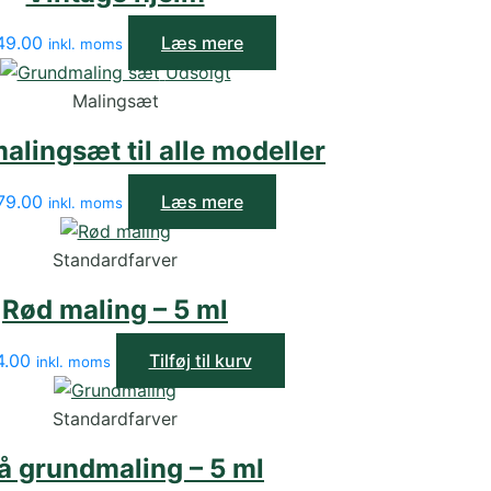
49.00
Læs mere
inkl. moms
Udsolgt
Malingsæt
lingsæt til alle modeller
79.00
Læs mere
inkl. moms
Standardfarver
Rød maling – 5 ml
4.00
Tilføj til kurv
inkl. moms
Standardfarver
å grundmaling – 5 ml