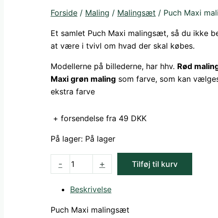
Forside
/
Maling
/
Malingsæt
/ Puch Maxi mal
Et samlet Puch Maxi malingsæt, så du ikke b
at være i tvivl om hvad der skal købes.
Modellerne på billederne, har hhv.
Rød malin
Maxi grøn maling
som farve, som kan vælge
ekstra farve
+ forsendelse fra 49 DKK
På lager:
På lager
Puch
-
+
Tilføj til kurv
Maxi
malingsæt
Beskrivelse
antal
Puch Maxi malingsæt