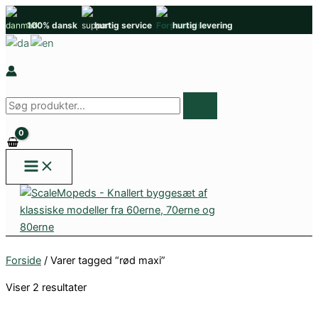
Gå
100% dansk
hurtig service
hurtig levering
til
indholdet
Søg
efter
produkter
Forside
/ Varer tagged “rød maxi”
Viser 2 resultater