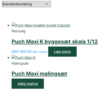
Udsolgt
Restsalg
Puch Maxi K byggesæt skala 1/12
DKK
459.00
Læs mere
inkl. moms
Malingsæt
Puch Maxi malingsæt
Vælg maling