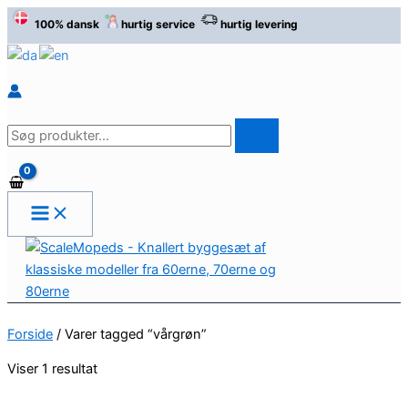
Gå
100% dansk
hurtig service
hurtig levering
til
indholdet
Søg
efter
produkter
Forside
/ Varer tagged “vårgrøn”
Viser 1 resultat