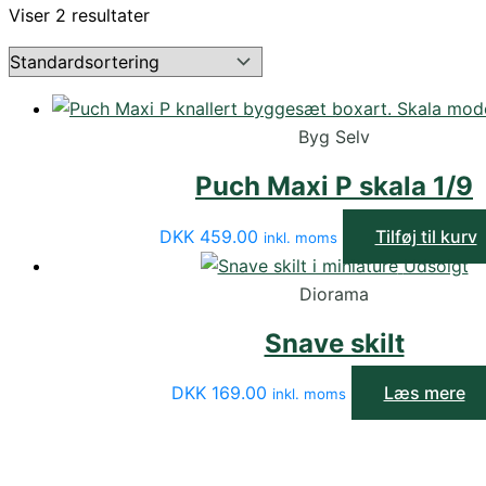
Viser 2 resultater
Byg Selv
Puch Maxi P skala 1/9
DKK
459.00
Tilføj til kurv
inkl. moms
Udsolgt
Diorama
Snave skilt
DKK
169.00
Læs mere
inkl. moms