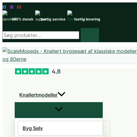
Gå
til
100% dansk
hurtig service
hurtig levering
indholdet
Søg
efter
produkter
Knallertmodeller
Byg Selv