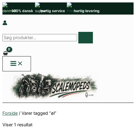
Gå
100% dansk
hurtig service
hurtig levering
til
indholdet
Søg
efter
produkter
Forside
/ Varer tagged “øl”
Viser 1 resultat