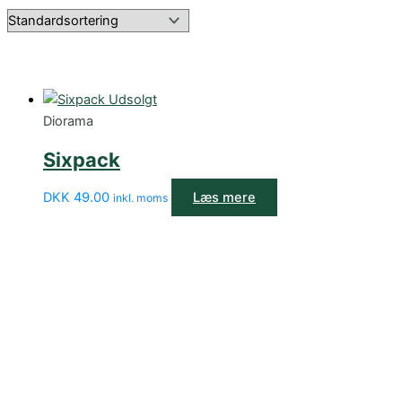
Udsolgt
Diorama
Sixpack
DKK
49.00
Læs mere
inkl. moms