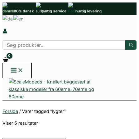
Gå
100% dansk
hurtig service
hurtig levering
til
indholdet
Søg
efter
produkter
Forside
/ Varer tagged “lygter”
Viser 5 resultater