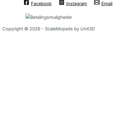
Facebook
Instagram
Email
Copyright © 2026 - ScaleMopeds by Unit3D
Chat Bot
:)
Close
Hej! Hvad kan jeg hjælpe med? :)
Hvordan foretager jeg et køb?
Hvilken maling skal jeg bruge, for at bygge en model?