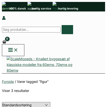
Gå
100% dansk
hurtig service
hurtig levering
til
indholdet
Søg
efter
produkter
Forside
/ Varer tagged “figur”
Viser 3 resultater