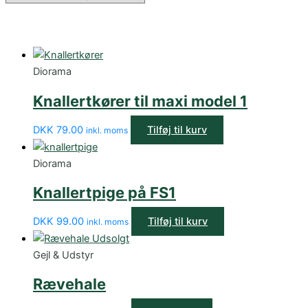
Diorama
Knallertkører til maxi model 1
DKK
79.00
Tilføj til kurv
inkl. moms
Diorama
Knallertpige på FS1
DKK
99.00
Tilføj til kurv
inkl. moms
Udsolgt
Gejl & Udstyr
Rævehale