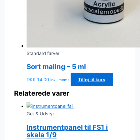
Standard farver
Sort maling – 5 ml
DKK
14.00
Tilføj til kurv
inkl. moms
Relaterede varer
Gejl & Udstyr
Instrumentpanel til FS1 i
skala 1/9