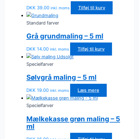
DKK
39.00
Tilføj til kurv
inkl. moms
Standard farver
Grå grundmaling – 5 ml
DKK
14.00
Tilføj til kurv
inkl. moms
Udsolgt
Specielfarver
Sølvgrå maling – 5 ml
DKK
19.00
Læs mere
inkl. moms
Specielfarver
Mælkekasse grøn maling – 5
ml