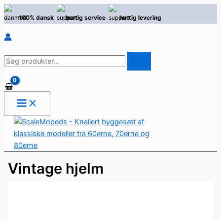
Gå
100% dansk
hurtig service
hurtig levering
til
indholdet
Søg
efter
produkter
Vintage hjelm