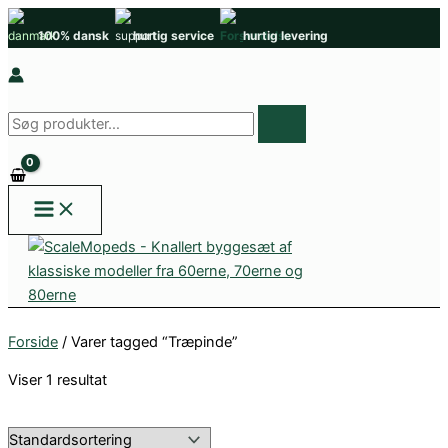
Gå
100% dansk
hurtig service
hurtig levering
til
indholdet
Søg
efter
produkter
Forside
/ Varer tagged “Træpinde”
Viser 1 resultat