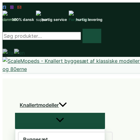
Gå
til
100% dansk
hurtig service
hurtig levering
indholdet
Søg
efter
produkter
Knallertmodeller
Byggesæt