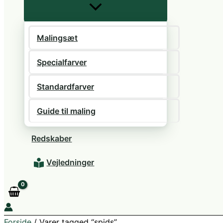
Malingsæt
Specialfarver
Standardfarver
Guide til maling
Redskaber
Vejledninger
Forside
/ Varer tagged “spids”