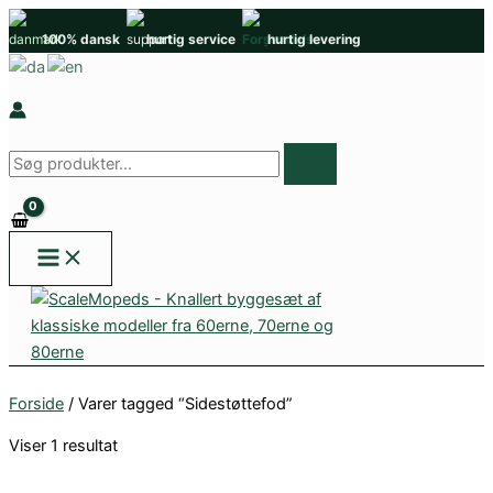
Gå
100% dansk
hurtig service
hurtig levering
til
indholdet
Søg
efter
produkter
Forside
/ Varer tagged “Sidestøttefod”
Viser 1 resultat