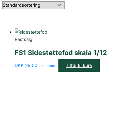
Restsalg
FS1 Sidestøttefod skala 1/12
DKK
29.00
Tilføj til kurv
inkl. moms