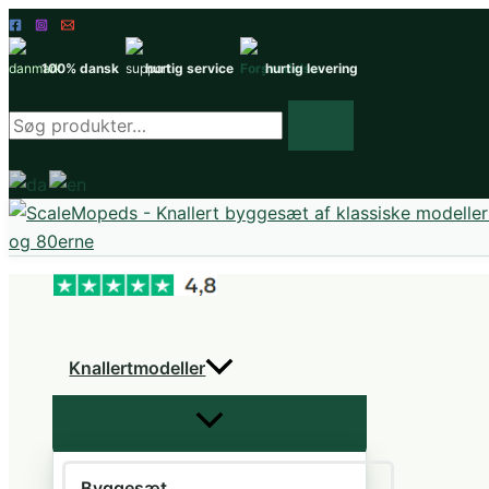
Gå
til
100% dansk
hurtig service
hurtig levering
indholdet
Søg
efter
produkter
Knallertmodeller
Byggesæt