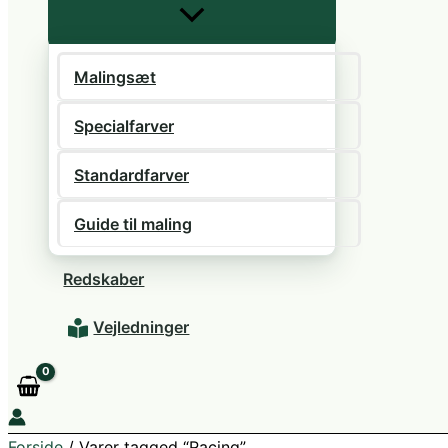
Malingsæt
Specialfarver
Standardfarver
Guide til maling
Redskaber
Vejledninger
Forside
/ Varer tagged “Racing”