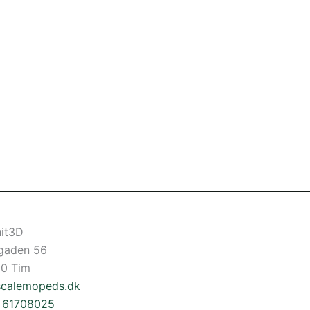
it3D
gaden 56
0 Tim
scalemopeds.dk
5 61708025