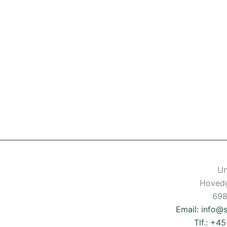
Un
Hoved
698
Email: info@
Tlf.: +4