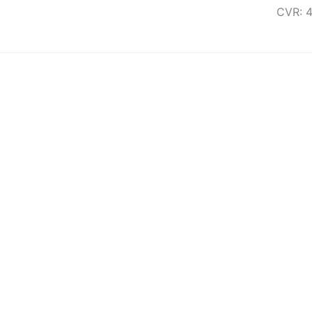
CVR: 
Chat Bot
:)
Close
Hej! Hvad kan jeg hjælpe med? :)
Hvordan foretager jeg et køb?