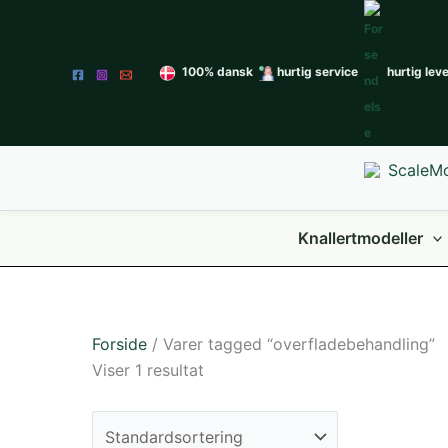
Gå
til
indholdet
100% dansk
hurtig service
hurtig lev
Knallertmodeller
Forside
/ Varer tagged “overfladebehandling”
Viser 1 resultat