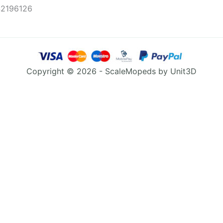
42196126
Copyright © 2026 - ScaleMopeds by Unit3D
Hvilken maling skal jeg bruge, for at bygge en model