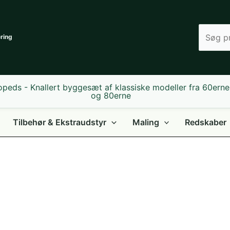
Søg
ering
efter
produkt
Tilbehør & Ekstraudstyr
Maling
Redskaber