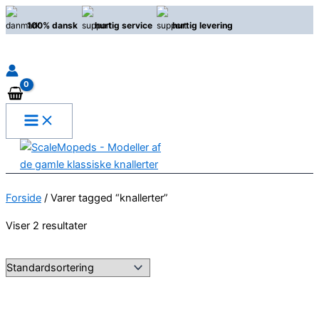
Gå
100% dansk
hurtig service
hurtig levering
til
indholdet
Søg
Forside
/ Varer tagged “knallerter”
Viser 2 resultater