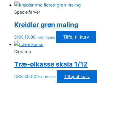
Specielfarver
Kreidler grøn maling
DKK
19.00
Tilføj til kurv
inkl. moms
Diorama
Træ-ølkasse skala 1/12
DKK
49.00
Tilføj til kurv
inkl. moms