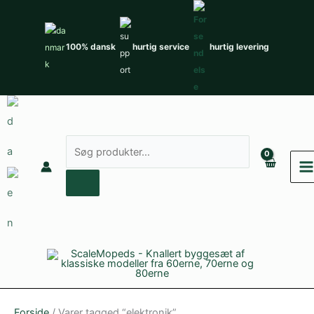
Gå
til
indholdet
100% dansk
hurtig service
hurtig levering
Søg
efter
produkter
Forside
/ Varer tagged “elektronik”