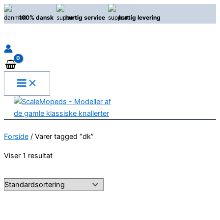
Gå
100% dansk
hurtig service
hurtig levering
til
indholdet
Søg
Forside
/ Varer tagged “dk”
Viser 1 resultat