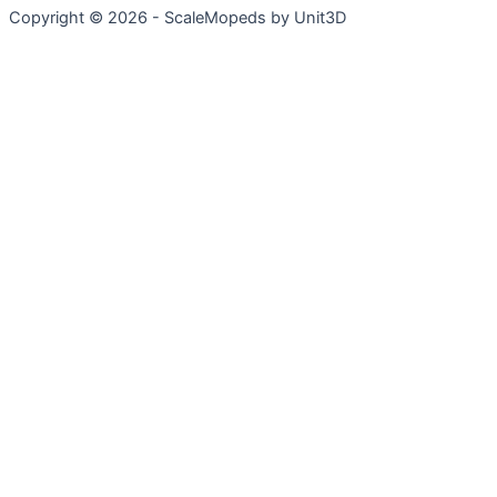
Copyright © 2026 - ScaleMopeds by Unit3D
Chat Bot
:)
Close
Hej! Hvad kan jeg hjælpe med? :)
Hvordan foretager jeg et køb?
Hvilken maling skal jeg bruge, for at bygge en model?