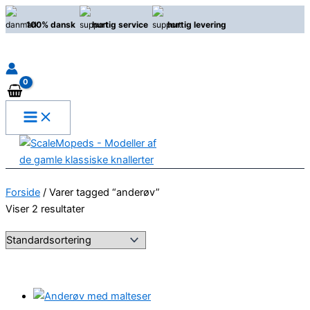
Gå
100% dansk
hurtig service
hurtig levering
til
indholdet
Søg
Forside
/ Varer tagged “anderøv”
Viser 2 resultater