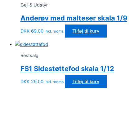
Gejl & Udstyr
Anderøv med malteser skala 1/9
DKK
69.00
Tilføj til kurv
inkl. moms
Restsalg
FS1 Sidestøttefod skala 1/12
DKK
29.00
Tilføj til kurv
inkl. moms