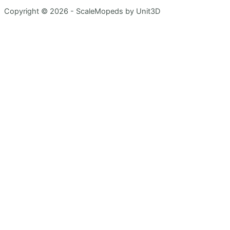
Copyright © 2026 - ScaleMopeds by Unit3D
Chat Bot
:)
Close
Hej! Hvad kan jeg hjælpe med? :)
Hvordan foretager jeg et køb?
Hvilken maling skal jeg bruge, for at bygge en model?