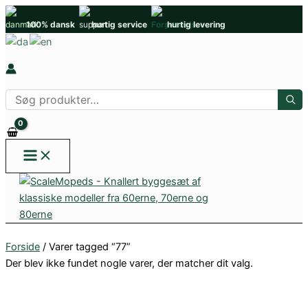
Gå
100% dansk
hurtig service
hurtig levering
til
indholdet
Søg
efter
produkter
Forside
/ Varer tagged “77”
Der blev ikke fundet nogle varer, der matcher dit valg.